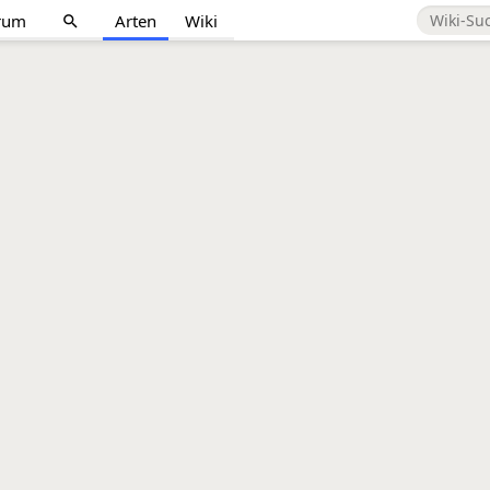
rum
Arten
Wiki
search