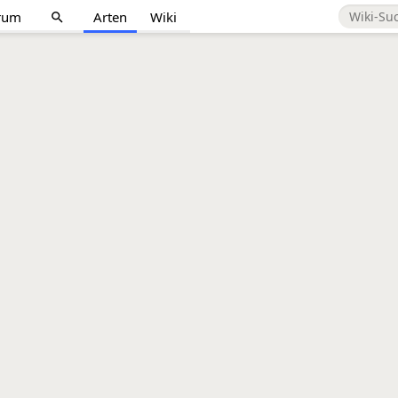
rum
Arten
Wiki
search