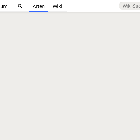
rum
Arten
Wiki
search