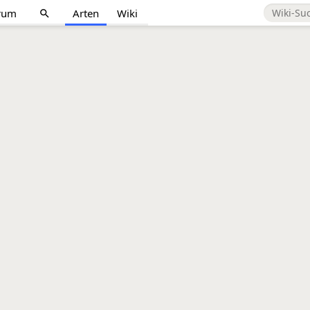
rum
Arten
Wiki
search