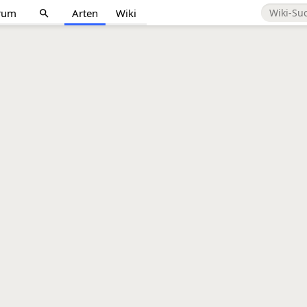
rum
Arten
Wiki
search