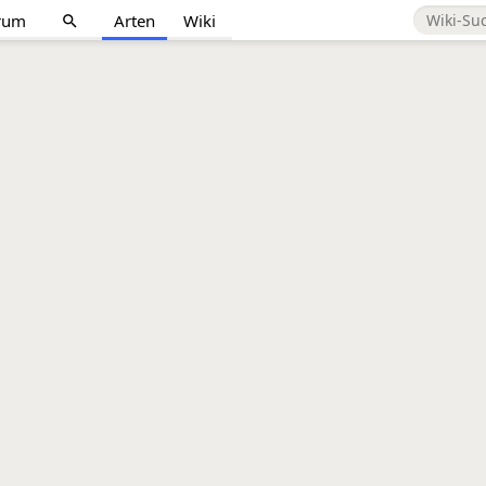
rum
Arten
Wiki
search