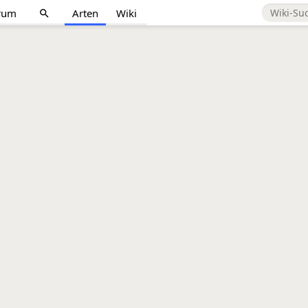
rum
Arten
Wiki
search