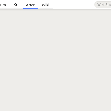
rum
Arten
Wiki
search