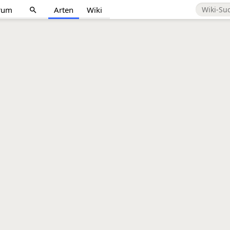
rum
Arten
Wiki
search