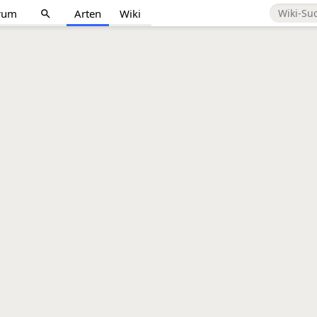
rum
Arten
Wiki
search