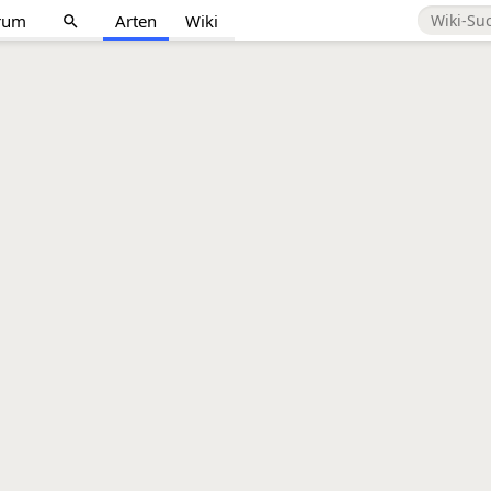
rum
Arten
Wiki
search