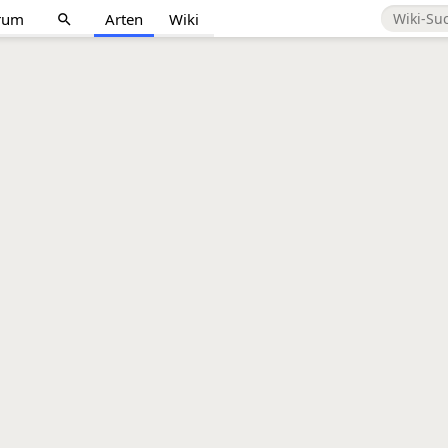
rum
Arten
Wiki
search