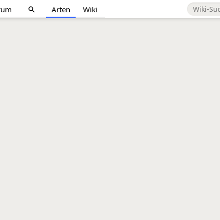
rum
Arten
Wiki
search