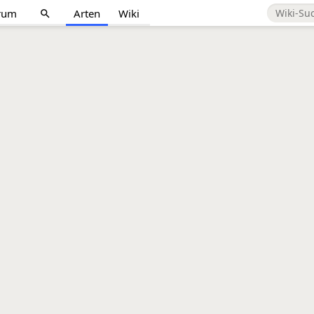
rum
Arten
Wiki
search