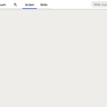
rum
Arten
Wiki
search