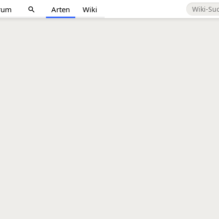
rum
Arten
Wiki
search