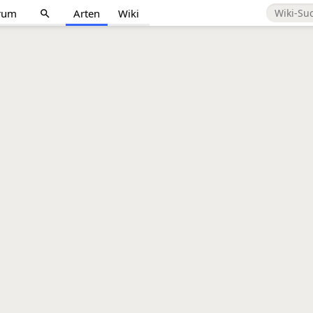
rum
Arten
Wiki
search