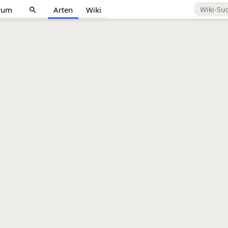
rum
Arten
Wiki
search