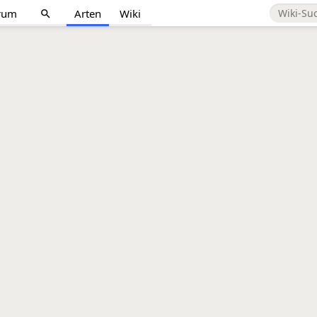
rum
Arten
Wiki
search