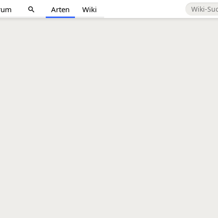
rum
Arten
Wiki
search