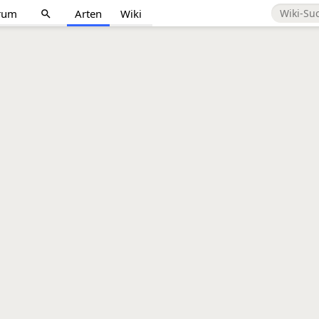
rum
Arten
Wiki
search