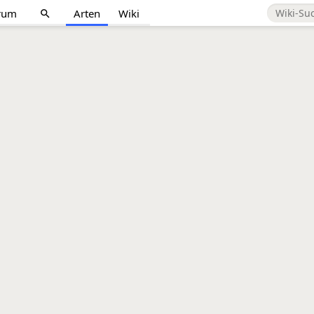
rum
Arten
Wiki
search