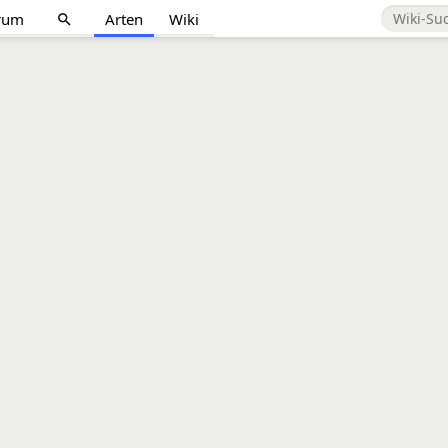
rum
Arten
Wiki
search