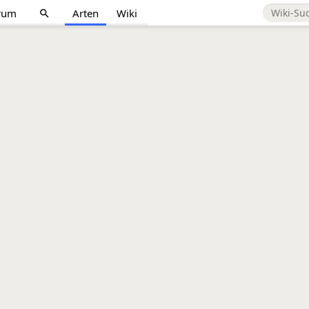
rum
Arten
Wiki
search