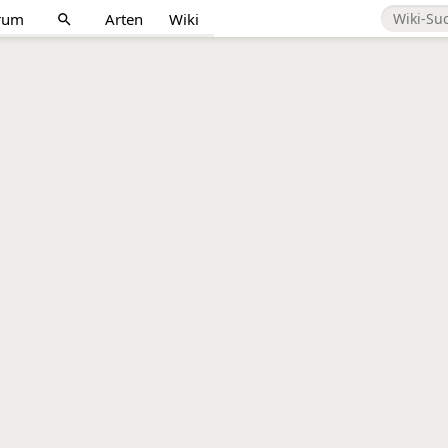
rum
Arten
Wiki
search