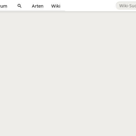
rum
Arten
Wiki
search