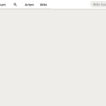
rum
Arten
Wiki
search