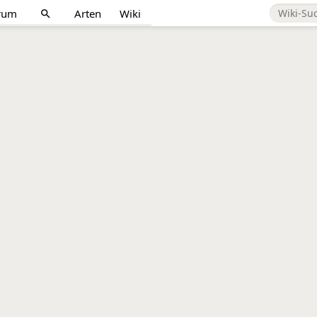
rum
Arten
Wiki
search