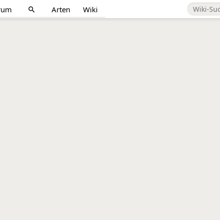
rum
Arten
Wiki
search