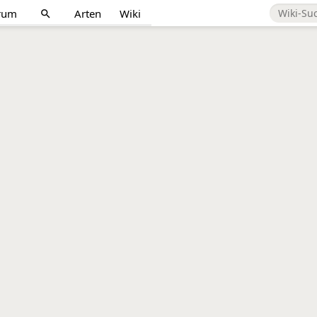
rum
Arten
Wiki
search