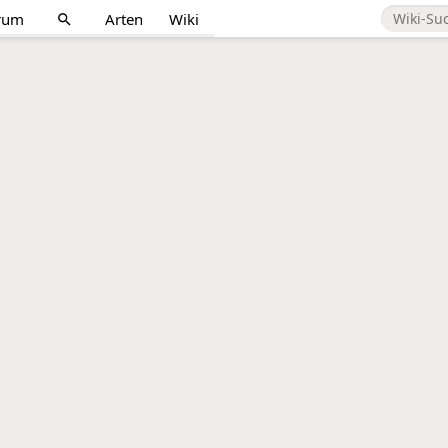
rum
Arten
Wiki
search