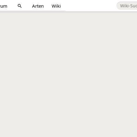
rum
Arten
Wiki
search