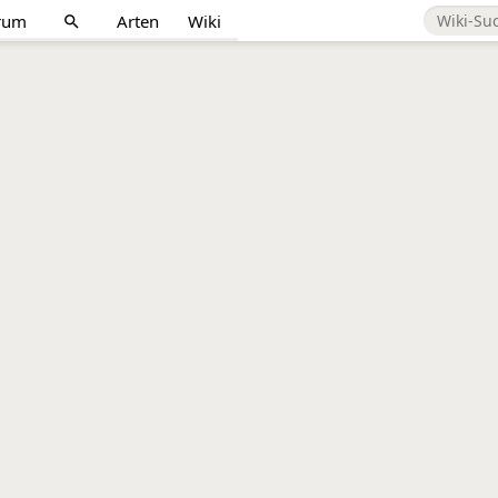
rum
Arten
Wiki
search