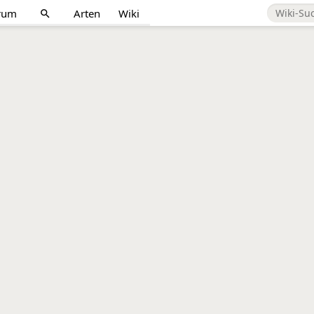
rum
Arten
Wiki
search