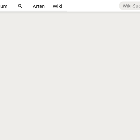
rum
Arten
Wiki
search