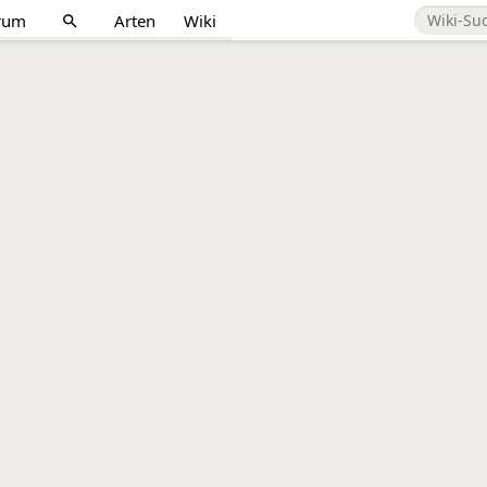
rum
Arten
Wiki
search