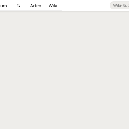
rum
Arten
Wiki
search