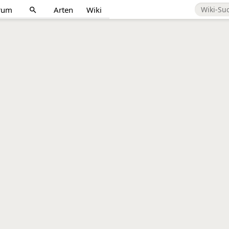
rum
Arten
Wiki
search