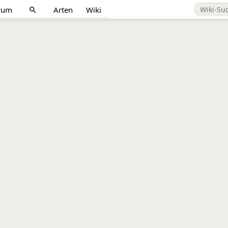
rum
Arten
Wiki
search