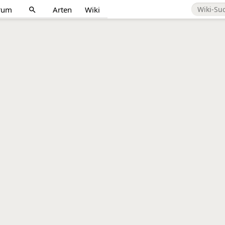
rum
Arten
Wiki
search