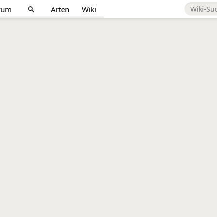
rum
Arten
Wiki
search