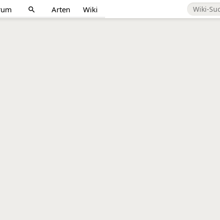
rum
Arten
Wiki
search