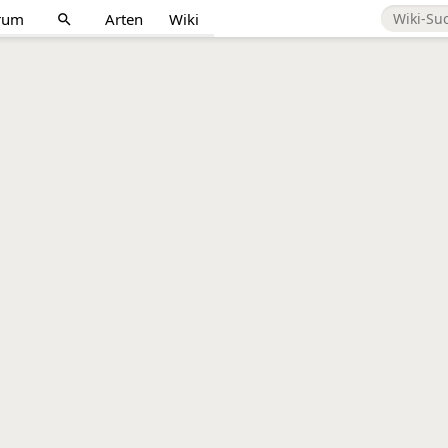
rum
Arten
Wiki
search