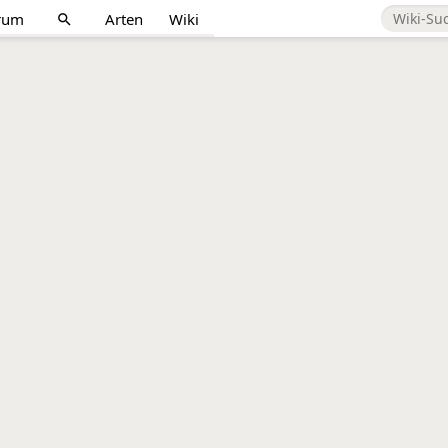
rum
Arten
Wiki
search