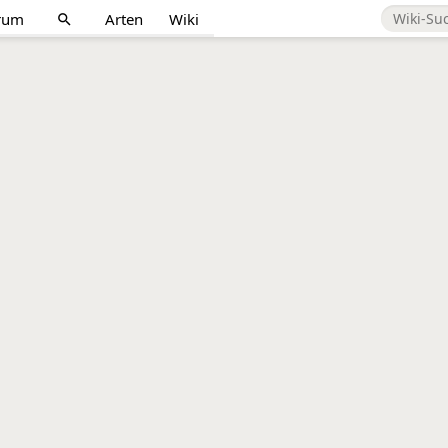
rum
Arten
Wiki
search