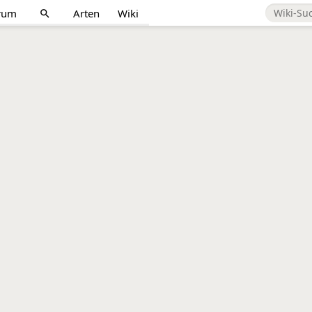
rum
Arten
Wiki
search