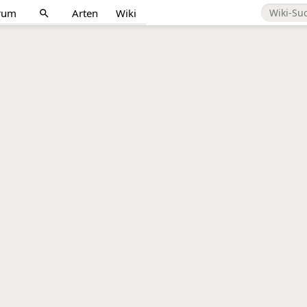
rum
Arten
Wiki
search