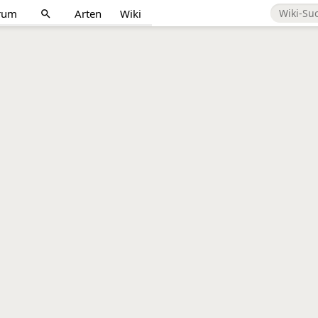
rum
Arten
Wiki
search