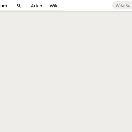
rum
Arten
Wiki
search