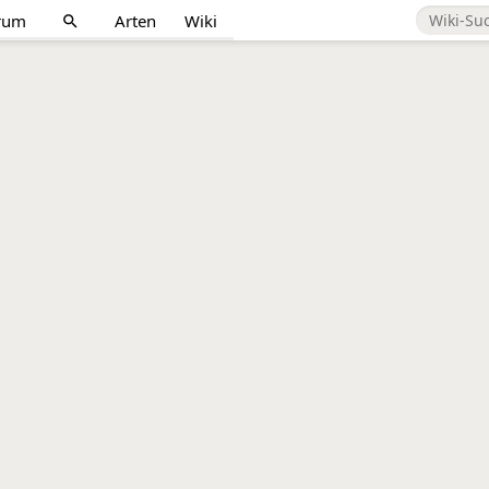
rum
Arten
Wiki
search